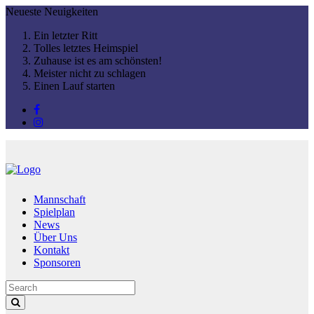
Neueste
Neuigkeiten
Ein letzter Ritt
Tolles letztes Heimspiel
Zuhause ist es am schönsten!
Meister nicht zu schlagen
Einen Lauf starten
Mannschaft
Spielplan
News
Über Uns
Kontakt
Sponsoren