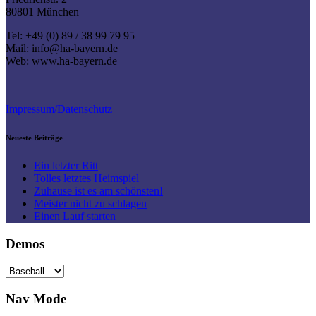
80801 München
Tel: +49 (0) 89 / 38 99 79 95
Mail: info@ha-bayern.de
Web: www.ha-bayern.de
Impressum/Datenschutz
Neueste Beiträge
Ein letzter Ritt
Tolles letztes Heimspiel
Zuhause ist es am schönsten!
Meister nicht zu schlagen
Einen Lauf starten
Demos
Nav Mode