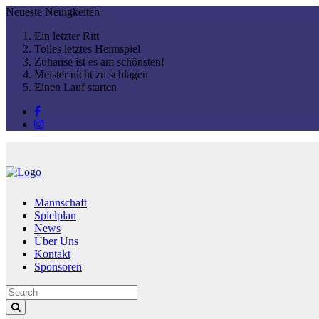
Neueste
Neuigkeiten
Ein letzter Ritt
Tolles letztes Heimspiel
Zuhause ist es am schönsten!
Meister nicht zu schlagen
Einen Lauf starten
Mannschaft
Spielplan
News
Über Uns
Kontakt
Sponsoren