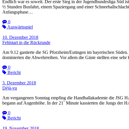
Endlich war es soweit. Der erste Sieg in der Jugendbundesliga Süd 
½ Stunden Busfahrt, einem Spaziergang und einer Schneeballschlacht 
Anfangsphase…
0
Auswärtsspiel
10. Dezember 2018
Fehlstart in die Rückrunde
Am 9.12 gastierte die SG Pforzheim/Eutingen im bayerischen Süden. E
dominierten die Abwehrreihen. Vor allem die Gäste stellten eine s
0
Bericht
3. Dezember 2018
Déjà-vu
Am vergangenen Sonntag empfing die Handballakademie die JSG HABO
begann auf Augenhöhe. In der 21` Minute kassierten die Jungs der H
0
Bericht
19. November 2018