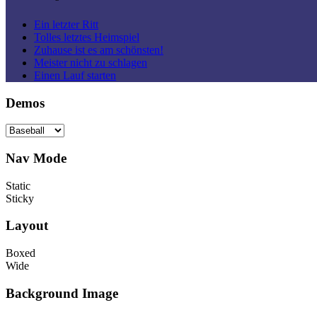
Ein letzter Ritt
Tolles letztes Heimspiel
Zuhause ist es am schönsten!
Meister nicht zu schlagen
Einen Lauf starten
Demos
Nav Mode
Static
Sticky
Layout
Boxed
Wide
Background Image