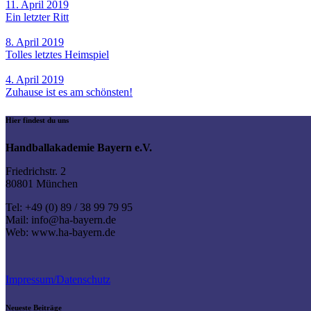
11. April 2019
Ein letzter Ritt
8. April 2019
Tolles letztes Heimspiel
4. April 2019
Zuhause ist es am schönsten!
Hier findest du uns
Handballakademie Bayern e.V.
Friedrichstr. 2
80801 München
Tel: +49 (0) 89 / 38 99 79 95
Mail: info@ha-bayern.de
Web: www.ha-bayern.de
Impressum/Datenschutz
Neueste Beiträge