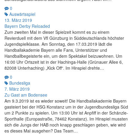
0
Auswärtsspiel
13. März 2019
Bayern Derby Reloaded
Zum zweiten Mal in dieser Spielzeit kommt es zu einem
Revierduell mit dem Vfl Günzburg in Süddeutschlands höchster
Jugendspielklasse. Am Sonntag, den 17.03.2019 lädt die
Handballakademie Bayern alle Fans, Unterstützer und
Handballbegeisterte ein, um dem Spektakel beizuwohnen. Um
16:00 Uhr Ortszeit ist in der Hachinga-Halle (Grünauer Allee 6,
82008 Unterhaching) „Kick Off“. Im Hinspiel drehte…
0
Bundesliga
7. März 2019
Zu Gast am Bodensee
Am 9.3.2019 ist es wieder soweit! Die Handballakademie Bayern
gasteiert bei der HSG Konstanz um in der Jugendbundesliga Süd
um 2 Punkte zu spielen. Um 13:00 Uhr ist Anpfiff in der Schänzle-
Sporthalle (Europastraße, 78462 Konstanz). Im Hinspiel mussten
sich die Jungs der HAB noch knapp geschlagen geben, wie wird
es dieses Mal ausgehen? Das Team…