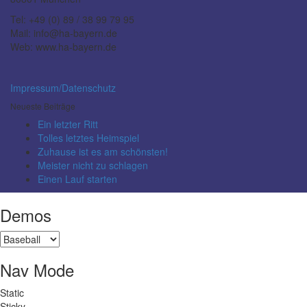
Tel: +49 (0) 89 / 38 99 79 95
Mail: info@ha-bayern.de
Web: www.ha-bayern.de
Impressum/Datenschutz
Neueste Beiträge
Ein letzter Ritt
Tolles letztes Heimspiel
Zuhause ist es am schönsten!
Meister nicht zu schlagen
Einen Lauf starten
Demos
Nav Mode
Static
Sticky