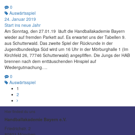
0
Auswärtsspiel
24. Januar 2019
Start ins neue Jahr
Am Sonntag, den 27.01.19 läuft die Handballakademie Bayern
wieder auf fremden Parkett auf. Es erwartet uns der Tabellen 9.
aus Schutterwald. Das zweite Spiel der Rückrunde in der
Jugendbundesliga Süd wird um 16 Uhr in der Mörburghalle 1 (Im
Kirchfeld 26, 77746 Schutterwald) angepfiffen. Die Jungs der HAB
brennen nach dem enttäuschenden Hinspiel auf
Wiedergutmachung….
0
Auswärtsspiel
1
2
Hier findest du uns
Handballakademie Bayern e.V.
Friedrichstr. 2
80801 München