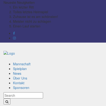
Neueste
Neuigkeiten
Ein letzter Ritt
Tolles letztes Heimspiel
Zuhause ist es am schönsten!
Meister nicht zu schlagen
Einen Lauf starten
Mannschaft
Spielplan
News
Über Uns
Kontakt
Sponsoren