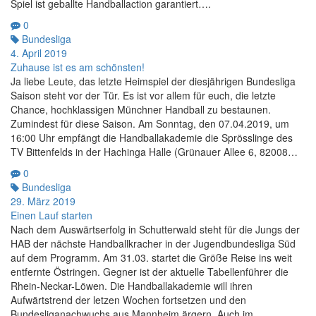
Spiel ist geballte Handballaction garantiert….
0
Bundesliga
4. April 2019
Zuhause ist es am schönsten!
Ja liebe Leute, das letzte Heimspiel der diesjährigen Bundesliga
Saison steht vor der Tür. Es ist vor allem für euch, die letzte
Chance, hochklassigen Münchner Handball zu bestaunen.
Zumindest für diese Saison. Am Sonntag, den 07.04.2019, um
16:00 Uhr empfängt die Handballakademie die Sprösslinge des
TV Bittenfelds in der Hachinga Halle (Grünauer Allee 6, 82008…
0
Bundesliga
29. März 2019
Einen Lauf starten
Nach dem Auswärtserfolg in Schutterwald steht für die Jungs der
HAB der nächste Handballkracher in der Jugendbundesliga Süd
auf dem Programm. Am 31.03. startet die Größe Reise ins weit
entfernte Östringen. Gegner ist der aktuelle Tabellenführer die
Rhein-Neckar-Löwen. Die Handballakademie will ihren
Aufwärtstrend der letzen Wochen fortsetzen und den
Bundesliganachwuchs aus Mannheim ärgern. Auch im…